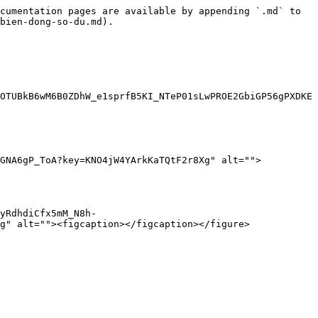
cumentation pages are available by appending `.md` to 
bien-dong-so-du.md).

OTUBkB6wM6B0ZDhW_e1sprfB5KI_NTeP01sLwPROE2GbiGP56gPXDKE
wGNA6gP_ToA?key=KNO4jW4YArkKaTQtF2r8Xg" alt="">
yRdhdiCfx5mM_N8h-