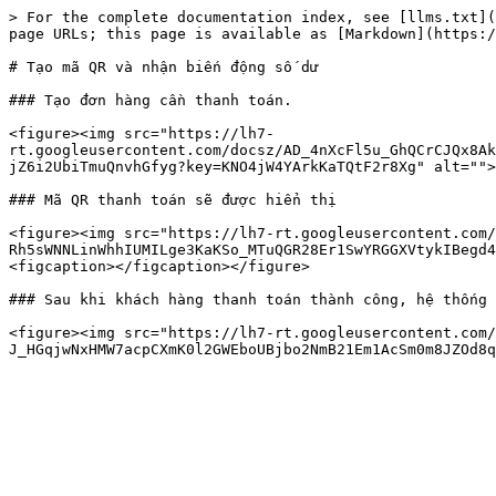
> For the complete documentation index, see [llms.txt](
page URLs; this page is available as [Markdown](https:/
# Tạo mã QR và nhận biến động số dư

### Tạo đơn hàng cần thanh toán.

<figure><img src="https://lh7-
rt.googleusercontent.com/docsz/AD_4nXcFl5u_GhQCrCJQx8Ak
jZ6i2UbiTmuQnvhGfyg?key=KNO4jW4YArkKaTQtF2r8Xg" alt="">
### Mã QR thanh toán sẽ được hiển thị

<figure><img src="https://lh7-rt.googleusercontent.com/
Rh5sWNNLinWhhIUMILge3KaKSo_MTuQGR28Er1SwYRGGXVtykIBegd4
<figcaption></figcaption></figure>

### Sau khi khách hàng thanh toán thành công, hệ thống sẽ
<figure><img src="https://lh7-rt.googleusercontent.com/