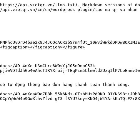
https://api.vietqr.vn/llms.txt). Markdown versions of do
/api.vietqr.vn/cn/cn/wordpress-plugin/tao-ma-qr-va-nhan-
PNPhcUvDrD4bae2x8J4JCOcACRzbSrm4fUt_30WviWWkdDPDwBOXIMIE
<figcaption></figcaption></figure>

docsz/AD_4nXe-USmCLrc6W0sYjJ05nDnoC53k-
pjiwVDTdJhGo4wAhcTIRYXruij-TEqPsm5LlmwldZUzqIlP7LoEnmvI
 tự động thông báo đơn hàng thanh toán thành công.

docsz/AD_4nXeaWOo7D8h_55k6Ndi-0TibMUsPd9KO_B1YNS98tiJDb8