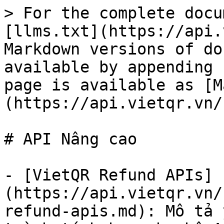
> For the complete docu
[llms.txt](https://api.
Markdown versions of do
available by appending 
page is available as [M
(https://api.vietqr.vn/
# API Nâng cao

- [VietQR Refund APIs]
(https://api.vietqr.vn/
refund-apis.md): Mô tả 