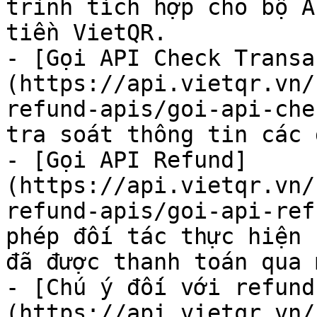
trình tích hợp cho bộ A
tiền VietQR.

- [Gọi API Check Transa
(https://api.vietqr.vn/
refund-apis/goi-api-che
tra soát thông tin các 
- [Gọi API Refund]
(https://api.vietqr.vn/
refund-apis/goi-api-ref
phép đối tác thực hiện 
đã được thanh toán qua 
- [Chú ý đối với refund
(https://api.vietqr.vn/