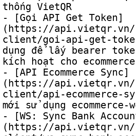
thống VietQR

- [Gọi API Get Token]
(https://api.vietqr.vn/
client/goi-api-get-token
dụng để lấy bearer toke
kích hoạt cho ecommerce

- [API Ecommerce Sync]
(https://api.vietqr.vn/
client/api-ecommerce-syn
mới sử dụng ecommerce-w
- [WS: Sync Bank Accoun
(https://api.vietqr.vn/