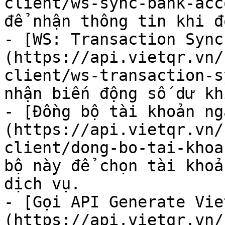
client/ws-sync-bank-acco
để nhận thông tin khi đô
- [WS: Transaction Sync
(https://api.vietqr.vn/
client/ws-transaction-sy
nhận biến động số dư khi
- [Đồng bộ tài khoản ng
(https://api.vietqr.vn/
client/dong-bo-tai-khoan
bộ này để chọn tài khoả
dịch vụ.

- [Gọi API Generate Vie
(https://api.vietqr.vn/