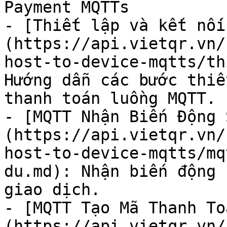
Payment MQTTs

- [Thiết lập và kết nối
(https://api.vietqr.vn/
host-to-device-mqtts/th
Hướng dẫn các bước thiế
thanh toán luồng MQTT.

- [MQTT Nhận Biến Động 
(https://api.vietqr.vn/
host-to-device-mqtts/mq
du.md): Nhận biến động 
giao dịch.

- [MQTT Tạo Mã Thanh To
(https://api.vietqr.vn/