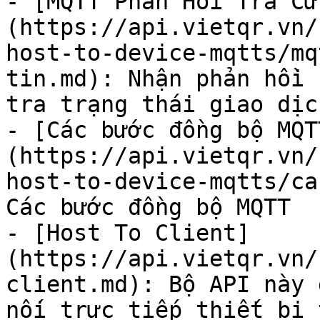
- [MQTT Phản Hồi Tra Cứ
(https://api.vietqr.vn/
host-to-device-mqtts/mq
tin.md): Nhận phản hồi 
tra trạng thái giao dịch
- [Các bước đồng bộ MQT
(https://api.vietqr.vn/
host-to-device-mqtts/ca
Các bước đồng bộ MQTT

- [Host To Client]
(https://api.vietqr.vn/
client.md): Bộ API này 
nối trực tiếp thiết bị 