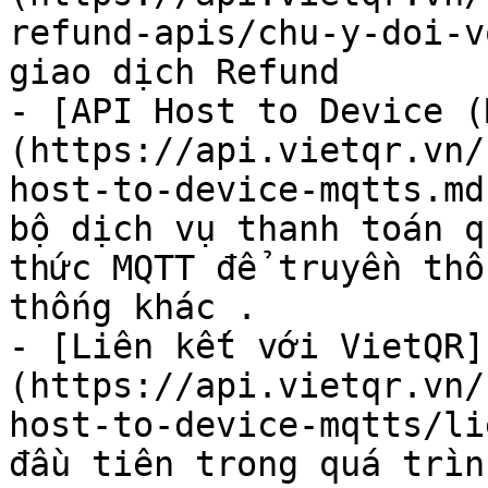
refund-apis/chu-y-doi-v
giao dịch Refund

- [API Host to Device (
(https://api.vietqr.vn/
host-to-device-mqtts.md
bộ dịch vụ thanh toán q
thức MQTT để truyền thô
thống khác .

- [Liên kết với VietQR]
(https://api.vietqr.vn/
host-to-device-mqtts/li
đầu tiên trong quá trìn