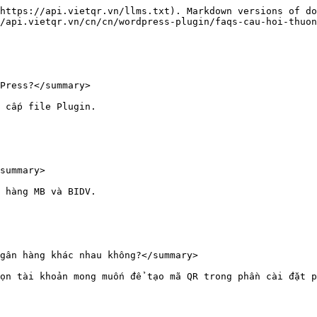
https://api.vietqr.vn/llms.txt). Markdown versions of do
/api.vietqr.vn/cn/cn/wordpress-plugin/faqs-cau-hoi-thuon
Press?</summary>

 cấp file Plugin.

summary>

 hàng MB và BIDV.

gân hàng khác nhau không?</summary>

ọn tài khoản mong muốn để tạo mã QR trong phần cài đặt p