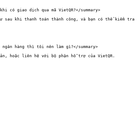
khi có giao dịch qua mã VietQR?</summary>

ư sau khi thanh toán thành công, và bạn có thể kiểm tra 
 ngân hàng thì tôi nên làm gì?</summary>

ản, hoặc liên hệ với bộ phận hỗ trợ của VietQR.
