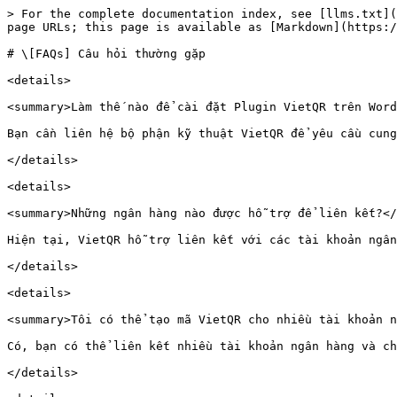
> For the complete documentation index, see [llms.txt](
page URLs; this page is available as [Markdown](https:/
# \[FAQs] Câu hỏi thường gặp

<details>

<summary>Làm thế nào để cài đặt Plugin VietQR trên Word
Bạn cần liên hệ bộ phận kỹ thuật VietQR để yêu cầu cung
</details>

<details>

<summary>Những ngân hàng nào được hỗ trợ để liên kết?</
Hiện tại, VietQR hỗ trợ liên kết với các tài khoản ngân
</details>

<details>

<summary>Tôi có thể tạo mã VietQR cho nhiều tài khoản n
Có, bạn có thể liên kết nhiều tài khoản ngân hàng và ch
</details>
