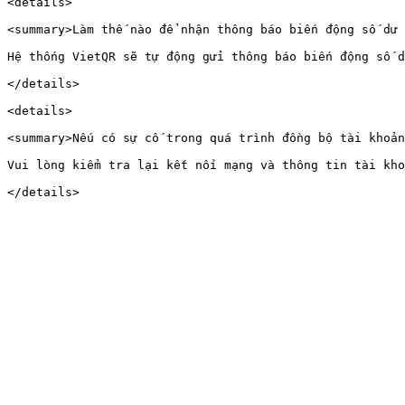
<details>

<summary>Làm thế nào để nhận thông báo biến động số dư 
Hệ thống VietQR sẽ tự động gửi thông báo biến động số d
</details>

<details>

<summary>Nếu có sự cố trong quá trình đồng bộ tài khoản
Vui lòng kiểm tra lại kết nối mạng và thông tin tài kho