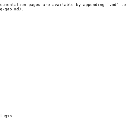
cumentation pages are available by appending `.md` to 
g-gap.md).

lugin.
