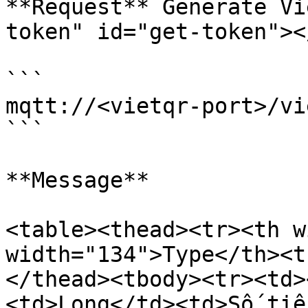
**Request** Generate Vi
token" id="get-token"></
```

mqtt://<vietqr-port>/vi
```

**Message**

<table><thead><tr><th w
width="134">Type</th><t
</thead><tbody><tr><td>
<td>Long</td><td>Số tiề