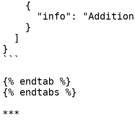
    {

      "info": "AdditionalInfo1"

    }

  ]

}

```

{% endtab %}

{% endtabs %}
