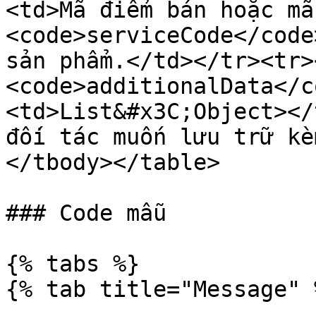
<td>Mã điểm bán hoặc mã
<code>serviceCode</code
sản phẩm.</td></tr><tr>
<code>additionalData</c
<td>List&#x3C;Object></
đối tác muốn lưu trữ kè
</tbody></table>

### Code mẫu

{% tabs %}

{% tab title="Message" %