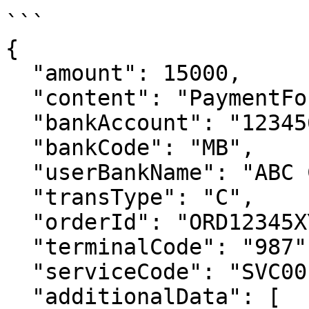
```

{

  "amount": 15000,

  "content": "PaymentForOrder",

  "bankAccount": "1234567890",

  "bankCode": "MB",

  "userBankName": "ABC Corporation",

  "transType": "C",

  "orderId": "ORD12345XYZ",

  "terminalCode": "987",

  "serviceCode": "SVC001",

  "additionalData": [
