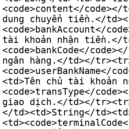
<code>content</code></t
dung chuyển tiền.</td><
<code>bankAccount</code
tài khoản nhận tiền.</t
<code>bankCode</code></
ngân hàng.</td></tr><tr
<code>userBankName</cod
<td>Tên chủ tài khoản n
<code>transType</code><
giao dịch.</td></tr><tr
</td><td>String</td><td
<td><code>terminalCode<