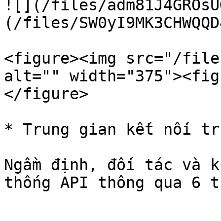
![](/files/adm81J4GROsU
(/files/SW0yI9MK3CHWQQD
<figure><img src="/file
alt="" width="375"><fig
</figure>

* Trung gian kết nối tr
Ngầm định, đối tác và k