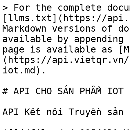
> For the complete docu
[llms.txt](https://api.
Markdown versions of do
available by appending 
page is available as [M
(https://api.vietqr.vn/
iot.md).

# API CHO SẢN PHẨM IOT

API Kết nối Truyền sản 