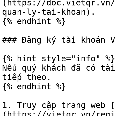
(https://doc.vietqr.vn/
quan-ly-tai-khoan).

{% endhint %}

### Đăng ký tài khoản V
{% hint style="info" %}

Nếu quý khách đã có tài
tiếp theo.

{% endhint %}

1. Truy cập trang web [
(https://vietqr.vn/regi