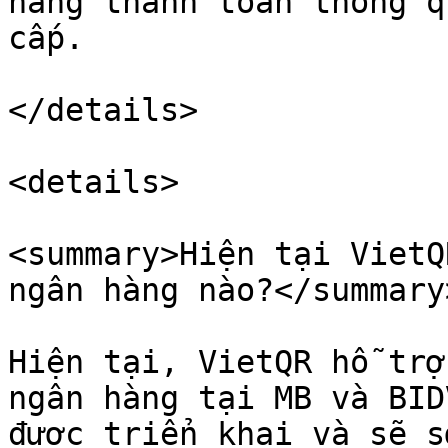
hàng thanh toán thông q
cấp.

</details>

<details>

<summary>Hiện tại VietQ
ngân hàng nào?</summary>
Hiện tại, VietQR hỗ trợ
ngân hàng tại MB và BID
được triển khai và sẽ s