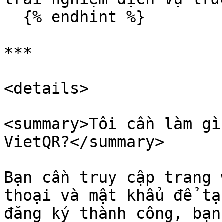
  {% endhint %}

***

<details>

<summary>Tôi cần làm gì
VietQR?</summary>

Bạn cần truy cập trang 
thoại và mật khẩu để tạ
đăng ký thành công, bạn