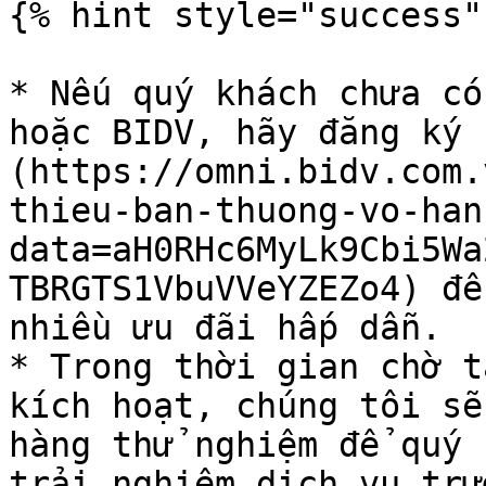
{% hint style="success" 
* Nếu quý khách chưa có
hoặc BIDV, hãy đăng ký 
(https://omni.bidv.com.
thieu-ban-thuong-vo-han
data=aH0RHc6MyLk9Cbi5Wa
TBRGTS1VbuVVeYZEZo4) để
nhiều ưu đãi hấp dẫn.

* Trong thời gian chờ t
kích hoạt, chúng tôi sẽ
hàng thử nghiệm để quý 
trải nghiệm dịch vụ trướ