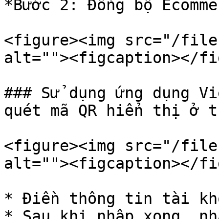
*Bước 2: Đồng bộ Ecomme
<figure><img src="/file
alt=""><figcaption></fi
### Sử dụng ứng dụng Vi
quét mã QR hiển thị ở t
<figure><img src="/file
alt=""><figcaption></fi
* Điền thông tin tài kh
* Sau khi nhập xong, nh