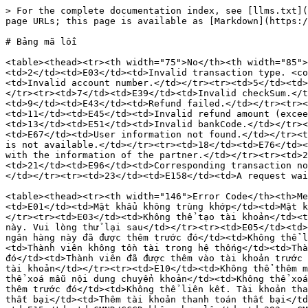
> For the complete documentation index, see [llms.txt](https://api.vietqr.vn/llms.txt). Markdown versions of documentation pages are available by appending `.md` to page URLs; this page is available as [Markdown](https://api.vietqr.vn/en/vn/bang-ma-loi.md).

# Bảng mã lỗi

<table><thead><tr><th width="75">No</th><th width="85">Mã lỗi</th><th>Mô tả lỗi</th></tr></thead><tbody><tr><td>1</td><td>E02</td><td>Invalid amount.</td></tr><tr><td>2</td><td>E03</td><td>Invalid transaction type. <code>transType</code></td></tr><tr><td>3</td><td>E09</td><td>Invalid content.</td></tr><tr><td>4</td><td>E10</td><td>Invalid account number.</td></tr><tr><td>5</td><td>E05</td><td>Unknown error.</td></tr><tr><td>6</td><td>E24</td><td>No bank found for the given bankCode.</td></tr><tr><td>7</td><td>E39</td><td>Invalid checkSum.</td></tr><tr><td>8</td><td>E42</td><td>The partner's account does not have refund permission.</td></tr><tr><td>9</td><td>E43</td><td>Refund failed.</td></tr><tr><td>10</td><td>E44</td><td>Transaction ID (<code>referenceNumber</code>) does not exist.</td></tr><tr><td>11</td><td>E45</td><td>Invalid refund amount (exceeds total amount)</td></tr><tr><td>12</td><td>E46</td><td>Invalid Request Body/Parameter.</td></tr><tr><td>13</td><td>E51</td><td>Invalid bankCode.</td></tr><tr><td>14</td><td>E58</td><td>Incorrect type. Default <code>type</code> = 0.</td></tr><tr><td>15</td><td>E67</td><td>User information not found.</td></tr><tr><td>16</td><td>E74</td><td>Invalid token.</td></tr><tr><td>17</td><td>E75</td><td>Test callback API service is not available.</td></tr><tr><td>18</td><td>E76</td><td>Partner is not registered in the system.</td></tr><tr><td>19</td><td>E77</td><td>Bank account does not match with the information of the partner.</td></tr><tr><td>20</td><td>E95</td><td>Invalid transaction type (field "<code>type</code>" in request body).</td></tr><tr><td>21</td><td>E96</td><td>Corresponding transaction not found.</td></tr><tr><td>22</td><td>E104</td><td>Agent registration information for the partner not found.</td></tr><tr><td>23</td><td>E158</td><td>A request waiting to be processed.</td></tr></tbody></table>

<table><thead><tr><th width="146">Error Code</th><th>Message (Hiển thị trên web/app)</th><th>Description (Giải thích cho nội bộ)</th></tr></thead><tbody><tr><td>E01</td><td>Mật khẩu không trùng khớp</td><td>Mật khẩu không trùng khớp</td></tr><tr><td>E02</td><td>Số điện thoại đã tồn tại</td><td>Tài khoản đã tồn tại</td></tr><tr><td>E03</td><td>Không thể tạo tài khoản</td><td>Không thể tạo tài khoản</td></tr><tr><td>E04</td><td>Lỗi không xác định</td><td>Không thể thực hiện thao tác này. Vui lòng thử lại sau</td></tr><tr><td>E05</td><td>Lỗi không xác định</td><td>Phiên đăng nhập hết hạn</td></tr><tr><td>E06</td><td>Không thể liên kết. Tài khoản ngân hàng này đã được thêm trước đó</td><td>Không thể liên kết. Tài khoản ngân hàng này đã được thêm trước đó (Bank Account Receive)</td></tr><tr><td>E07</td><td>Thành viên không tồn tài trong hệ thống</td><td>Thành viên không tồn tài trong hệ thống</td></tr><tr><td>E08</td><td>Thành viên đã được thêm vào tài khoản trước đó</td><td>Thành viên đã được thêm vào tài khoản trước đó</td></tr><tr><td>E09</td><td>Không thể thêm thành viên vào tài khoản</td><td>Không thể thêm thành viên vào tài khoản</td></tr><tr><td>E10</td><td>Không thể thêm mẫu nội