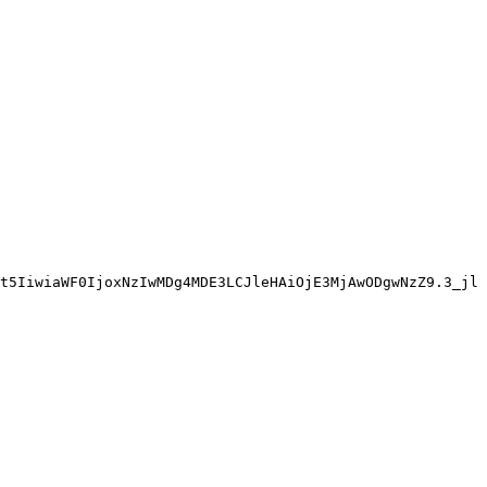
t5IiwiaWF0IjoxNzIwMDg4MDE3LCJleHAiOjE3MjAwODgwNzZ9.3_jl