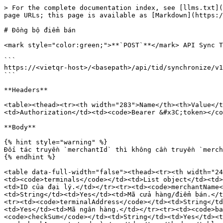
> For the complete documentation index, see [llms.txt](
page URLs; this page is available as [Markdown](https:/
# Đồng bộ điểm bán

<mark style="color:green;">**`POST`**</mark> API Sync T
```

https://<vietqr-host>/<basepath>/api/tid/synchronize/v1

```

**Headers**

<table><thead><tr><th width="283">Name</th><th>Value</t
<td>Authorization</td><td><code>Bearer &#x3C;token></co
**Body**

{% hint style="warning" %}

Đối tác truyền `merchantId` thì không cần truyền `merch
{% endhint %}

<table data-full-width="false"><thead><tr><th width="24
<td><code>terminals</code></td><td>List object</td><td>
<td>ID của đại lý.</td></tr><tr><td><code>merchantName<
<td>String</td><td>Yes</td><td>Mã cửa hàng/điểm bán.</t
<tr><td><code>terminalAddress</code></td><td>String</td
<td>Yes</td><td>Mã ngân hàng.</td></tr><tr><td><code>ba
<code>checkSum</code></td><td>String</td><td>Yes</td><t