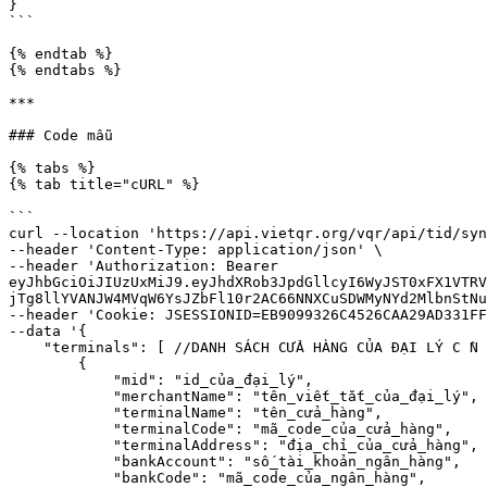
}

```

{% endtab %}

{% endtabs %}

***

### Code mẫu

{% tabs %}

{% tab title="cURL" %}

```

curl --location 'https://api.vietqr.org/vqr/api/tid/syn
--header 'Content-Type: application/json' \

--header 'Authorization: Bearer 
eyJhbGciOiJIUzUxMiJ9.eyJhdXRob3JpdGllcyI6WyJST0xFX1VTRV
jTg8llYVANJW4MVqW6YsJZbFl10r2AC66NNXCuSDWMyNYd2MlbnStNu
--header 'Cookie: JSESSIONID=EB9099326C4526CAA29AD331FF
--data '{

    "terminals": [ //DANH SÁCH CỬA HÀNG CỦA ĐẠI LÝ C ̀N ĐỒNG BỘ

        {

            "mid": "id_của_đại_lý", 

            "merchantName": "tên_viết_tắt_của_đại_lý", 

            "terminalName": "tên_cửa_hàng",

            "terminalCode": "mã_code_của_cửa_hàng",

            "terminalAddress": "địa_chỉ_của_cửa_hàng",

            "bankAccount": "số_tài_khoản_ngân_hàng",

            "bankCode": "mã_code_của_ngân_hàng",
