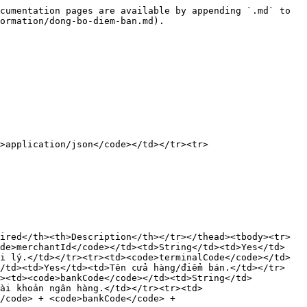
cumentation pages are available by appending `.md` to 
ormation/dong-bo-diem-ban.md).

>application/json</code></td></tr><tr>
ired</th><th>Description</th></tr></thead><tbody><tr>
ode>merchantId</code></td><td>String</td><td>Yes</td>
i lý.</td></tr><tr><td><code>terminalCode</code></td>
</td><td>Yes</td><td>Tên cửa hàng/điểm bán.</td></tr>
r><td><code>bankCode</code></td><td>String</td>
ài khoản ngân hàng.</td></tr><tr><td>
/code> + <code>bankCode</code> + 