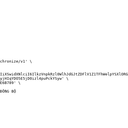
chronize/v1' \

IiXSwidXNlciI6IlkzVnpkRzl0WlhJdGJtZDFlV1Z1TFhWelpYSXlORG
yjHIqYDO5E5jD0izl4puPckYSyw' \

E6B789' \
