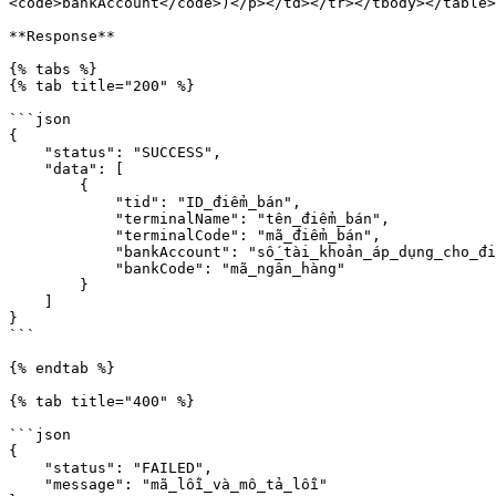
<code>bankAccount</code>)</p></td></tr></tbody></table>

**Response**

{% tabs %}

{% tab title="200" %}

```json

{

    "status": "SUCCESS",

    "data": [

        {

            "tid": "ID_điểm_bán",

            "terminalName": "tên_điểm_bán",

            "terminalCode": "mã_điểm_bán",

            "bankAccount": "số_tài_khoản_áp_dụng_cho_điểm_bán",

            "bankCode": "mã_ngân_hàng"

        }

    ]

}

```

{% endtab %}

{% tab title="400" %}

```json

{

    "status": "FAILED",

    "message": "mã_lỗi_và_mô_tả_lỗi"
