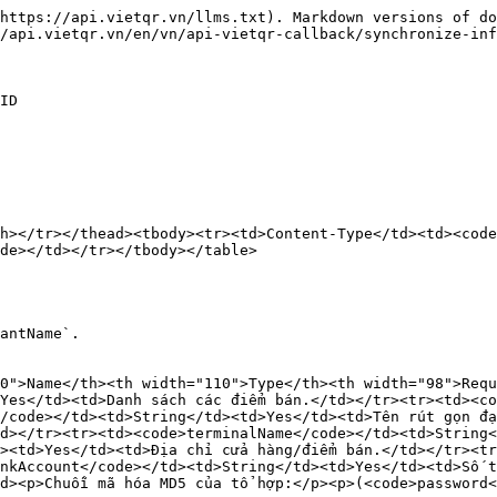
https://api.vietqr.vn/llms.txt). Markdown versions of do
/api.vietqr.vn/en/vn/api-vietqr-callback/synchronize-inf
ID

h></tr></thead><tbody><tr><td>Content-Type</td><td><code
de></td></tr></tbody></table>

antName`.

0">Name</th><th width="110">Type</th><th width="98">Requ
Yes</td><td>Danh sách các điểm bán.</td></tr><tr><td><c
/code></td><td>String</td><td>Yes</td><td>Tên rút gọn đạ
d></tr><tr><td><code>terminalName</code></td><td>String
><td>Yes</td><td>Địa chỉ cửa hàng/điểm bán.</td></tr><t
nkAccount</code></td><td>String</td><td>Yes</td><td>Số t
d><p>Chuỗi mã hóa MD5 của tổ hợp:</p><p>(<code>password<